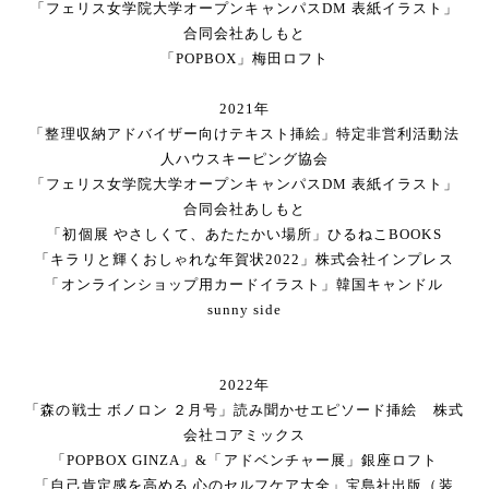
「フェリス女学院大学オープンキャンパスDM 表紙イラスト」
合同会社あしもと
「POPBOX」梅田ロフト
2021年
「整理収納アドバイザー向けテキスト挿絵」特定非営利活動法
人ハウスキーピング協会
「フェリス女学院大学オープンキャンパスDM 表紙イラスト」
合同会社あしもと
「初個展 やさしくて、あたたかい場所」ひるねこBOOKS
「キラリと輝くおしゃれな年賀状2022」株式会社インプレス
「オンラインショップ用カードイラスト」韓国キャンドル
sunny side
2022年
「森の戦士 ボノロン ２月号」読み聞かせエピソード挿絵 株式
会社コアミックス
「POPBOX GINZA」&「アドベンチャー展」銀座ロフト
「自己肯定感を高める 心のセルフケア大全」宝島社出版（装