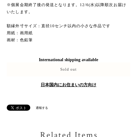
ました。
この作品が、誰かのおまじないになりますように。
__
※立てかけ専用
※原画・1点物のため、再販はございません。
※個展会期終了後の発送となります。12/6(水)以降順次お届け
いたします。
額縁外寸サイズ：直径10センチ以内の小さな作品です
用紙：画用紙
画材：色鉛筆
International shipping available
Sold out
日本国内にお住まいの方向け