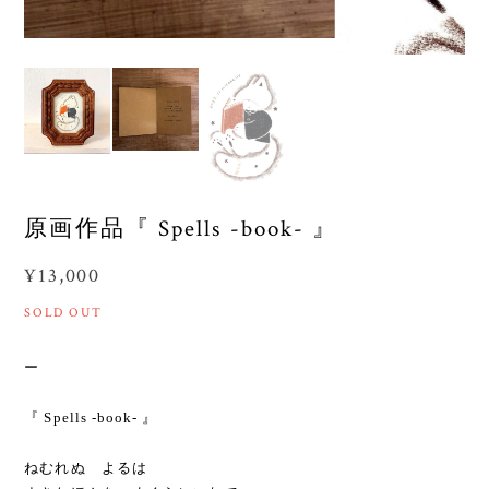
原画作品『 Spells -book- 』
¥13,000
SOLD OUT