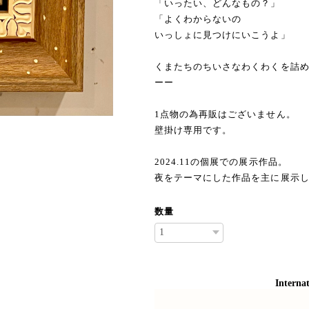
「いったい、どんなもの？」
「よくわからないの
いっしょに見つけにいこうよ」
くまたちのちいさなわくわくを詰
ーー
1点物の為再販はございません。
壁掛け専用です。
2024.11の個展での展示作品。
夜をテーマにした作品を主に展示
数量
Internat