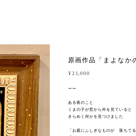
原画作品「まよなか
¥23,000
ーー
ある夜のこと
くまの子が窓から外を見ていると
きらめく何かを見つけました
「お庭にふしぎなものが 落ちて