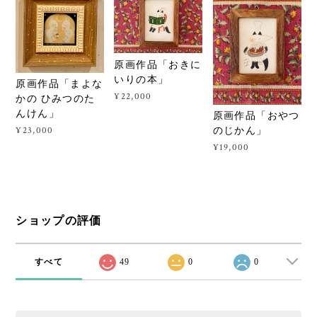
原画作品「おきに
いりの本」
原画作品「まよな
¥22,000
かの ひみつのた
んけん」
原画作品「おやつ
¥23,000
のじかん」
¥19,000
ショップの評価
すべて
49
0
0