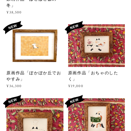
冬」
¥38,500
原画作品「ぽかぽか丘でお
原画作品「おちゃのした
やすみ」
く」
¥36,300
¥19,000