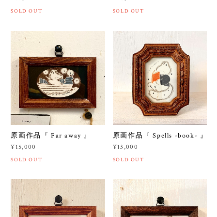
SOLD OUT
SOLD OUT
原画作品『 Far away 』
原画作品『 Spells -book- 』
¥15,000
¥13,000
SOLD OUT
SOLD OUT