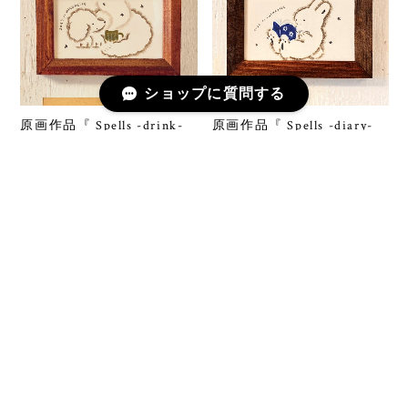
ショップに質問する
原画作品『 Spells -drink-
原画作品『 Spells -diary-
』
』
¥13,000
¥13,000
SOLD OUT
SOLD OUT